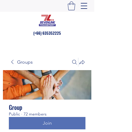
(+66)
635352225
Groups
Group
Public
·
72 members
Join