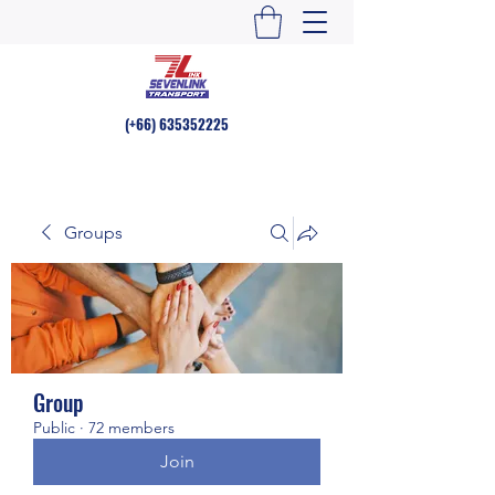
(+66)
635352225
Groups
Group
Public
·
72 members
Join