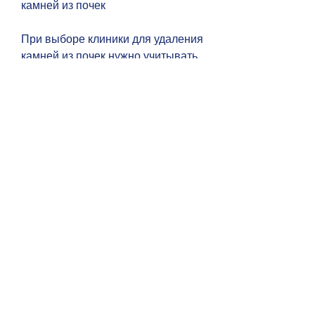
камней из почек
При выборе клиники для удаления 
камней из почек нужно учитывать 
следующие факторы:
1. Квалификация врачей. Врачи 
должны иметь высшее 
медицинское образование и опыт 
работы в данной области.
2. Наличие современного 
оборудования. Для успешного 
проведения удаления камней из 
почек необходимо наличие 
современного диагностического и 
хирургического оборудования.
3. Репутация клиники. Перед 