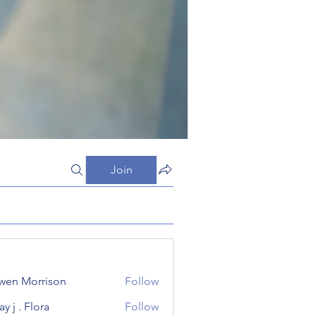
Join
wen Morrison
Follow
y j . Flora
Follow