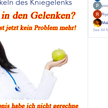
keln des Kniegelenks
poo
Riy
Май
See All 