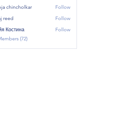
ja chincholkar
Follow
aj reed
Follow
я Костина
Follow
Members (72)