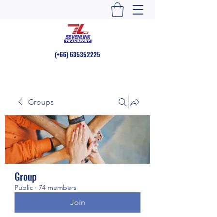
(+66)
635352225
Groups
Group
Public
·
74 members
Join