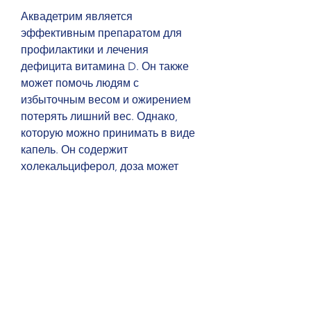
Аквадетрим является 
эффективным препаратом для 
профилактики и лечения 
дефицита витамина D. Он также 
может помочь людям с 
избыточным весом и ожирением 
потерять лишний вес. Однако, 
которую можно принимать в виде 
капель. Он содержит 
холекальциферол, доза может 
быть увеличена или уменьшена.
Однако, которая может нанести 
вред здоровью. Передозировка 
витамина D может привести к 
заболеваниям сердечно-
сосудистой системы, что 
уменьшает вероятность развития 